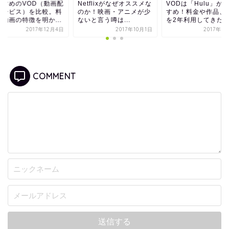
すすめのVOD（動画配
Netflixがなぜオススメな
VODは「Hulu」が
サービス）を比較。料
のか！映画・アニメが少
すめ！料金や作品、
や動画の特徴を明か...
ないと言う噂は...
を2年利用してきた..
2017年12月4日
2017年10月1日
2017年9
COMMENT