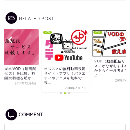
RELATED POST
VOD
VOD
VOD（動画配信サー
ス）がなぜおすすめ
すすめのVOD（動画配
オススメの無料動画視聴
かをもう一度考えて
サービス）を比較。料
サイト・アプリ！バラエ
よ...
や動画の特徴を明か...
ティやアニメを無料で
2018年4
視...
2017年12月4日
2018年2月13日
COMMENT